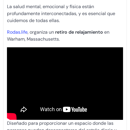
La salud mental, emocional y física están
profundamente interconectadas, y es esencial que
cuidemos de todas ellas.
Rodas.life
, organiza un
retiro de relajamiento
en
Warham, Massachusetts.
Diseñado para proporcionar un espacio donde las