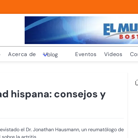
o
Acerca de
Eventos
Videos
Co
Vblog
Ú
ad hispana: consejos y
trevistado el Dr. Jonathan Hausmann, un reumatólogo de
obre la artritis.