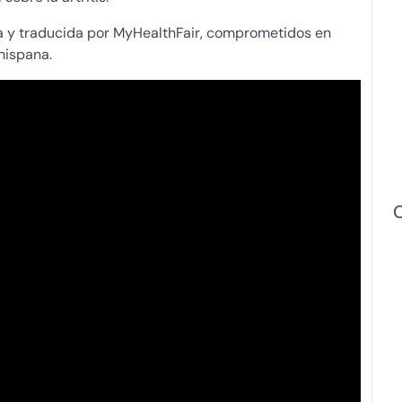
a y traducida por MyHealthFair, comprometidos en
hispana.