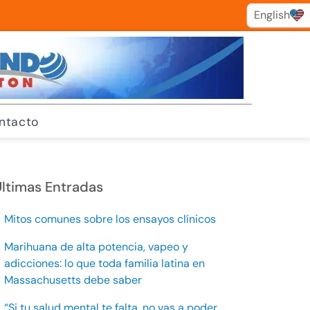
English
English
ntacto
ltimas Entradas
Mitos comunes sobre los ensayos clínicos
Marihuana de alta potencia, vapeo y
adicciones: lo que toda familia latina en
Massachusetts debe saber
“Si tu salud mental te falta, no vas a poder